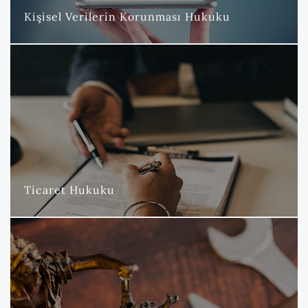
DAHA FAZLA
Kişisel Verilerin Korunması Hukuku
Ticaret Hukuku
Nova Hukuk ve Danışmanlık Bürosu olarak, ticaret ve şirketler
hukuku alanında geniş bir sektörel yelpazede hizmet
vermekteyiz.
DAHA FAZLA
Ticaret Hukuku
İş ve Sosyal Güvenlik Hukuku
İşverenlerin en değerli varlığı olan insan kaynağının korunması
ve haklarının güvence altına alınması konusunda uzmanlaşmış
avukatlarımızla, yerli ve yabancı müvekkillerimize stratejik
danışmanlık, dava takibi ve alternatif uyuşmazlık çözüm