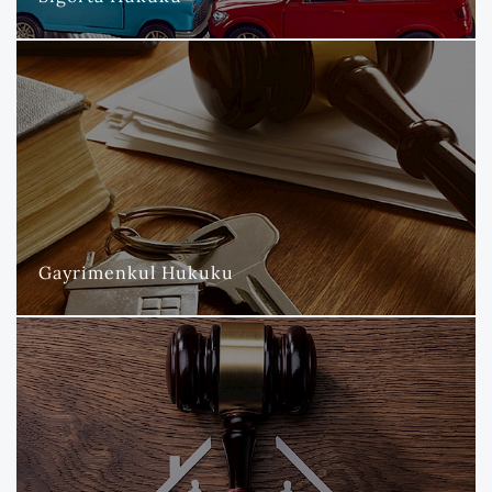
Gayrimenkul Hukuku
Nova Hukuk ve Danışmanlık Bürosu olarak, gayrimenkul hukuku
alanında geniş bir yelpazede uzmanlaşmış hizmetler
sunmaktayız.
DAHA FAZLA
Gayrimenkul Hukuku
Aile ve Miras Hukuku
Nova Hukuk ve Danışmanlık Bürosu olarak, bireylerin en kişisel
ve hassas meselelerini kapsayan aile ve miras hukuku
alanlarında titizlikle hukuki destek sunmaktayız.