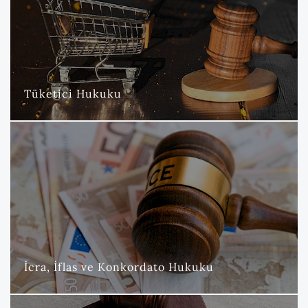
Nova Hukuk ve Danışmanlık Bürosu olarak, tüketici hukuku
alanında geniş bir yelpazede hizmet sunmaktayız.
DAHA FAZLA
Tüketici Hukuku
İcra, İflas ve Konkordato Hukuku
Nova Hukuk ve Danışmanlık Bürosu olarak, uzmanlık
alanlarımızdan biri olan icra ve iflas hukukunun çeşitli
alanlarında sunduğumuz kapsamlı hizmetlerle,
müvekkillerimizin hukuki süreçlerini başarıyla yönetmelerine
ve mali yapılarını güçlendirmelerine katkıda bulunuyoruz.
DAHA FAZLA
İcra, İflas ve Konkordato Hukuku