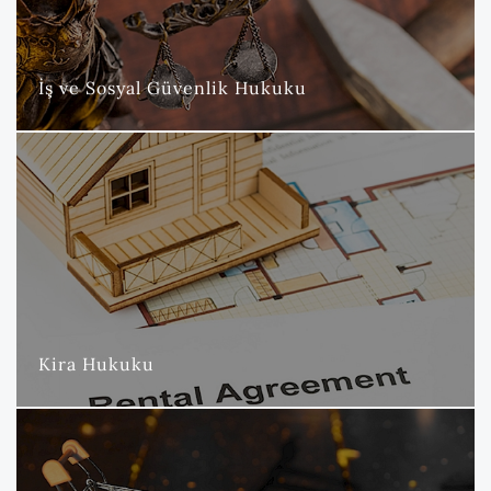
hizmetleri sunmaktayız.
DAHA FAZLA
İş ve Sosyal Güvenlik Hukuku
Kira Hukuku
Nova Hukuk ve Danışmanlık Bürosu olarak, kira hukuku
büromuzun başlıca uzmanlık alanlarından biri olup, bu alanda
geniş bir yelpazede müvekkillerimize üstün hizmet
sunmaktayız.
DAHA FAZLA
Kira Hukuku
Tüketici Hukuku