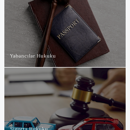
Yabancılar Hukuku
Küreselleşen, gelişen ve değişen dünya düzeninde, Yabancılar
ve Vatandaşlık Hukuku alanında sunduğumuz hizmetler büyük
bir önem taşımaktadır.
DAHA FAZLA
Yabancılar Hukuku
Sigorta Hukuku
Nova Hukuk ve Danışmanlık Bürosu olarak, sigorta hukuku
alanında uzmanlaşmış avukatlarımızla sigorta şirketlerine
kapsamlı ve etkin hizmetler sunmaktadır.
DAHA FAZLA
Sigorta Hukuku