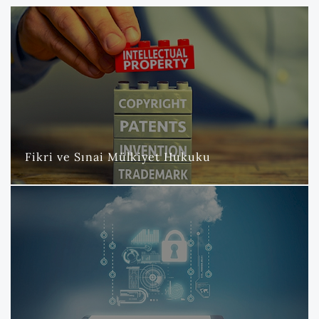
Fikri ve Sınai Mülkiyet Hukuku
Nova Hukuk ve Danışmanlık Bürosu Fikri Mülkiyet Departmanı
olarak, müvekkillerimize geniş kapsamlı ve stratejik bir hizmet
sunmaktayız.
DAHA FAZLA
Fikri ve Sınai Mülkiyet Hukuku
Kişisel Verilerin Korunması Hukuku
Nova Hukuk ve Danışmanlık Bürosu olarak, Kişisel Verilerin
Korunması Kanunu (KVKK) ve General Data Protection
Regulation (GDPR) alanında müvekkillerimize kapsamlı ve titiz
danışmanlık hizmetleri sunmaktayız.