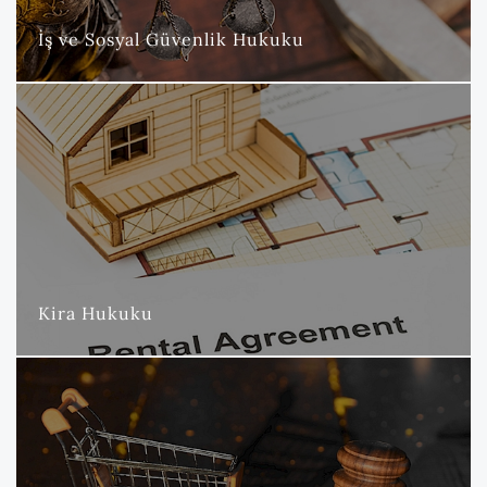
DAHA FAZLA
İş ve Sosyal Güvenlik Hukuku
Kira Hukuku
Nova Hukuk ve Danışmanlık Bürosu olarak, kira hukuku
büromuzun başlıca uzmanlık alanlarından biri olup, bu alanda
geniş bir yelpazede müvekkillerimize üstün hizmet
sunmaktayız.
DAHA FAZLA
Kira Hukuku
Tüketici Hukuku
Nova Hukuk ve Danışmanlık Bürosu olarak, tüketici hukuku