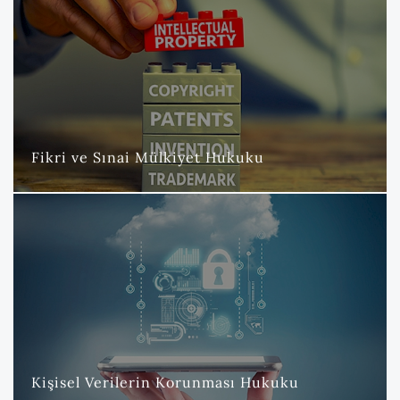
Fikri ve Sınai Mülkiyet Hukuku
Nova Hukuk ve Danışmanlık Bürosu Fikri Mülkiyet Departmanı
olarak, müvekkillerimize geniş kapsamlı ve stratejik bir hizmet
sunmaktayız.
DAHA FAZLA
Fikri ve Sınai Mülkiyet Hukuku
Kişisel Verilerin Korunması Hukuku
Nova Hukuk ve Danışmanlık Bürosu olarak, Kişisel Verilerin
Korunması Kanunu (KVKK) ve General Data Protection
Regulation (GDPR) alanında müvekkillerimize kapsamlı ve titiz
danışmanlık hizmetleri sunmaktayız.
DAHA FAZLA
Kişisel Verilerin Korunması Hukuku