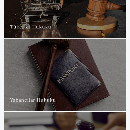
alanında geniş bir yelpazede hizmet sunmaktayız.
DAHA FAZLA
Tüketici Hukuku
Yabancılar Hukuku
Küreselleşen, gelişen ve değişen dünya düzeninde, Yabancılar
ve Vatandaşlık Hukuku alanında sunduğumuz hizmetler büyük
bir önem taşımaktadır.
DAHA FAZLA
Yabancılar Hukuku
Sigorta Hukuku