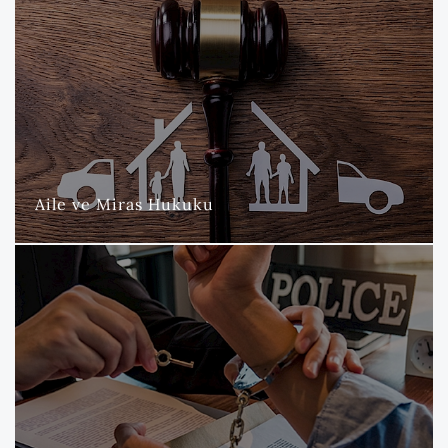
Aile ve Miras Hukuku
Nova Hukuk ve Danışmanlık Bürosu olarak, bireylerin en kişisel
ve hassas meselelerini kapsayan aile ve miras hukuku
alanlarında titizlikle hukuki destek sunmaktayız.
DAHA FAZLA
Aile ve Miras Hukuku
Ceza Hukuku
Nova Hukuk ve Danışmanlık Bürosu olarak, müvekkillerimizin
karşılaşabileceği ceza hukuku sorunlarına yönelik kapsamlı ve
etkili hukuki hizmetler sunmaktayız.
DAHA FAZLA