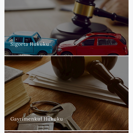
Nova Hukuk ve Danışmanlık Bürosu olarak, sigorta hukuku
alanında uzmanlaşmış avukatlarımızla sigorta şirketlerine
kapsamlı ve etkin hizmetler sunmaktadır.
DAHA FAZLA
Sigorta Hukuku
Gayrimenkul Hukuku
Nova Hukuk ve Danışmanlık Bürosu olarak, gayrimenkul hukuku
alanında geniş bir yelpazede uzmanlaşmış hizmetler
sunmaktayız.
DAHA FAZLA
Gayrimenkul Hukuku