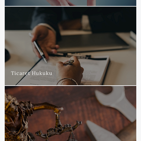
Ticaret Hukuku
Nova Hukuk ve Danışmanlık Bürosu olarak, ticaret ve şirketler
hukuku alanında geniş bir sektörel yelpazede hizmet
vermekteyiz.
DAHA FAZLA
Ticaret Hukuku
İş ve Sosyal Güvenlik Hukuku
İşverenlerin en değerli varlığı olan insan kaynağının korunması
ve haklarının güvence altına alınması konusunda uzmanlaşmış
avukatlarımızla, yerli ve yabancı müvekkillerimize stratejik
danışmanlık, dava takibi ve alternatif uyuşmazlık çözüm
hizmetleri sunmaktayız.